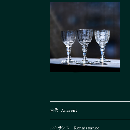
SOLD OUT
J. & L. LOBMEYR "MARIA
THERESIA" glass 1910
¥66,000
古代 Ancient
ヘレニズム Hellenistic
ルネサンス Renaissance